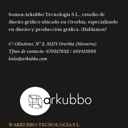
producto
prod
Somos Arkubbo Tecnología S.L., estudio de
diseño gráfico ubicado en Ororbia, especializado
en diseño y producción gráfica. ¿Hablamos?
C/ Ollativar, Nº 2. 31171 Ororbia (Navarra)
Tfnos de contacto: 670317832 / 601413993
hola@arkubbo.com
® ARKUBBO TECNOLOGIA S.L.