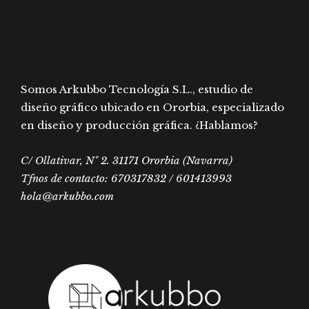
la
la
página
págin
de
de
producto
prod
Somos Arkubbo Tecnología S.L., estudio de
diseño gráfico ubicado en Ororbia, especializado
en diseño y producción gráfica. ¿Hablamos?
C/ Ollativar, Nº 2. 31171 Ororbia (Navarra)
Tfnos de contacto: 670317832 / 601413993
hola@arkubbo.com