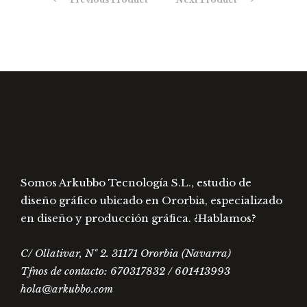
opciones
opcio
se
se
pueden
pued
elegir
elegir
en
en
la
la
página
págin
de
de
producto
prod
Somos Arkubbo Tecnología S.L., estudio de
diseño gráfico ubicado en Ororbia, especializado
en diseño y producción gráfica. ¿Hablamos?
C/ Ollativar, Nº 2. 31171 Ororbia (Navarra)
Tfnos de contacto: 670317832 / 601413993
hola@arkubbo.com