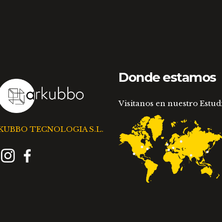
la
la
página
pá
de
de
producto
pr
Donde estamos
Visitanos en nuestro Estud
KUBBO TECNOLOGIA S.L.