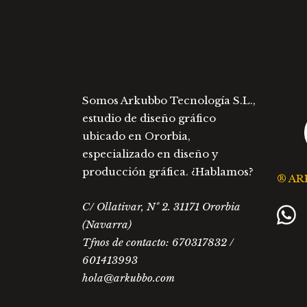
la
página
de
producto
Somos Arkubbo Tecnología S.L.,
estudio de diseño gráfico
ubicado en Ororbia,
especializado en diseño y
producción gráfica. ¿Hablamos?
® AR
C/ Ollativar, Nº 2. 31171 Ororbia
(Navarra)
Tfnos de contacto: 670317832 /
601413993
hola@arkubbo.com