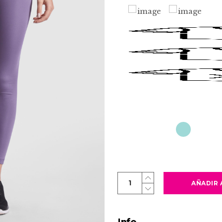
BURU
AÑADIR 
quantity