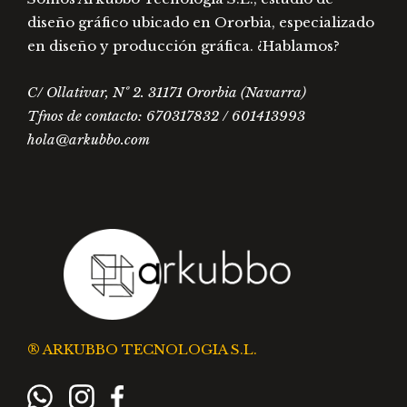
diseño gráfico ubicado en Ororbia, especializado
en diseño y producción gráfica. ¿Hablamos?
C/ Ollativar, Nº 2. 31171 Ororbia (Navarra)
Tfnos de contacto: 670317832 / 601413993
hola@arkubbo.com
® ARKUBBO TECNOLOGIA S.L.