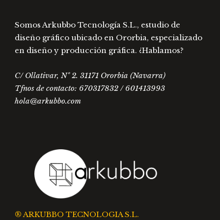
producto
prod
Somos Arkubbo Tecnología S.L., estudio de
diseño gráfico ubicado en Ororbia, especializado
en diseño y producción gráfica. ¿Hablamos?
C/ Ollativar, Nº 2. 31171 Ororbia (Navarra)
Tfnos de contacto: 670317832 / 601413993
hola@arkubbo.com
® ARKUBBO TECNOLOGIA S.L.