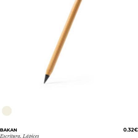
Este
BAKAN
ADD TO CART
0.32
€
producto
Escritura
,
Lápices