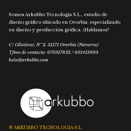
elegir
en
Somos Arkubbo Tecnología S.L., estudio de
la
diseño gráfico ubicado en Ororbia, especializado
página
en diseño y producción gráfica. ¿Hablamos?
de
C/ Ollativar, Nº 2. 31171 Ororbia (Navarra)
producto
Tfnos de contacto: 670317832 / 601413993
hola@arkubbo.com
® ARKUBBO TECNOLOGIA S.L.