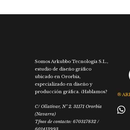
elegir
la
en
página
la
de
página
producto
de
producto
Somos Arkubbo Tecnología S.L.,
estudio de diseño gráfico
ubicado en Ororbia,
especializado en diseño y
producción gráfica. ¿Hablamos?
® AR
C/ Ollativar, Nº 2. 31171 Ororbia
(Navarra)
Tfnos de contacto: 670317832 /
601413993