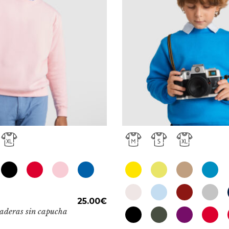
pueden
elegir
en
la
página
de
producto
ADD TO CART
25.00
€
aderas sin capucha