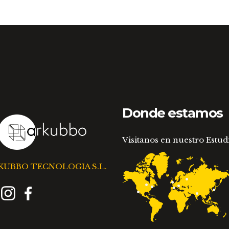
la
página
de
producto
Donde estamos
Visitanos en nuestro Estud
KUBBO TECNOLOGIA S.L.