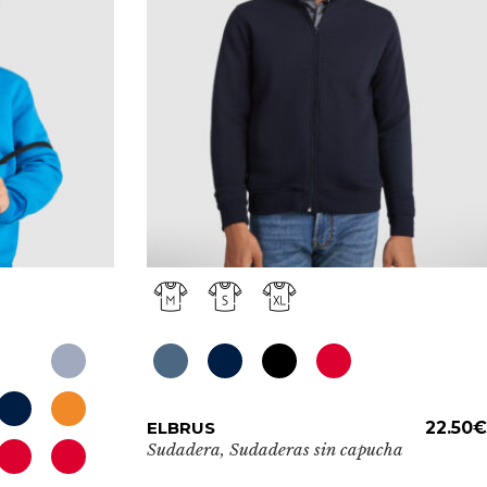
opciones
se
pueden
elegir
en
la
página
de
producto
Este
ELBRUS
ADD TO CART
22.50
€
producto
Sudadera
,
Sudaderas sin capucha
tiene