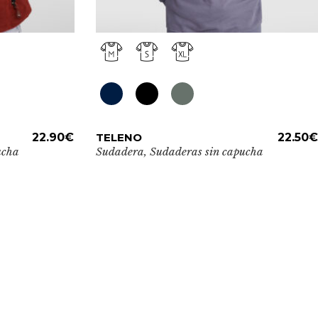
Este
T
22.90
€
TELENO
ADD TO CART
22.50
€
producto
ucha
Sudadera
,
Sudaderas sin capucha
tiene
múltiples
variantes.
Las
opciones
se
pueden
elegir
en