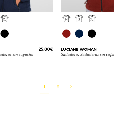
producto
Este
ADD TO CART
25.80
€
LUCIANE WOMAN
ADD TO CAR
producto
aderas sin capucha
Sudadera
,
Sudaderas sin cap
tiene
múltiples
variantes.
Las
opciones
1
2
se
pueden
elegir
en