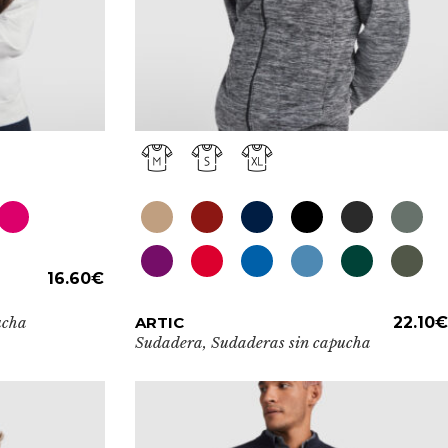
T
16.60
€
Este
ucha
ARTIC
ADD TO CART
22.10
€
producto
Sudadera
,
Sudaderas sin capucha
tiene
múltiples
variantes.
Las