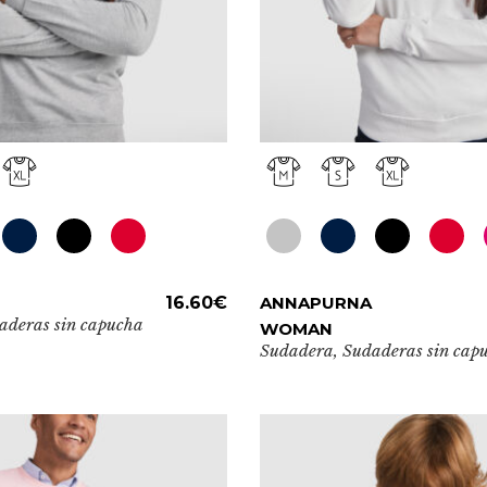
Este
ADD TO CART
16.60
€
ANNAPURNA
ADD TO CAR
producto
aderas sin capucha
WOMAN
tiene
Sudadera
,
Sudaderas sin cap
múltiples
variantes.
Las
opciones
se