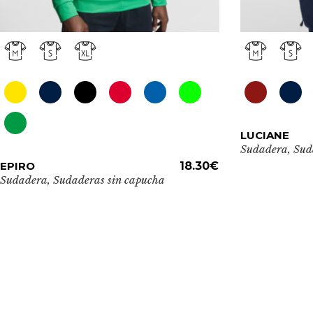
Este
LUCIANE
producto
Sudadera
,
Sud
Este
tiene
EPIRO
ADD TO CART
18.30
€
producto
Sudadera
,
Sudaderas sin capucha
múltiples
tiene
variantes.
múltiples
Las
variantes.
opciones
Las
se
opciones
pueden
se
elegir
pueden
en