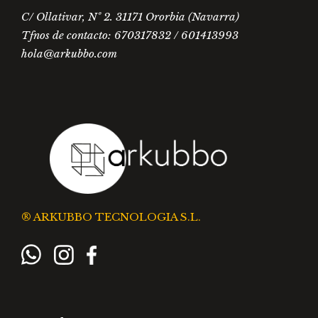
C/ Ollativar, Nº 2. 31171 Ororbia (Navarra)
Tfnos de contacto: 670317832 / 601413993
hola@arkubbo.com
® ARKUBBO TECNOLOGIA S.L.