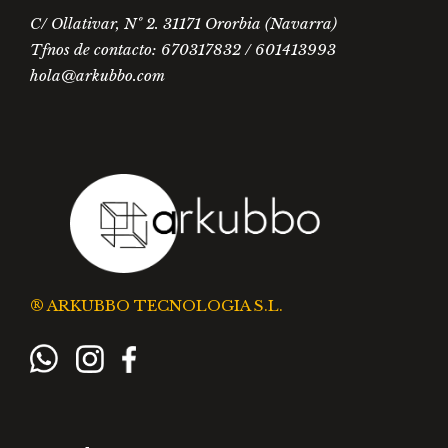
C/ Ollativar, Nº 2. 31171 Ororbia (Navarra)
Tfnos de contacto: 670317832 / 601413993
hola@arkubbo.com
® ARKUBBO TECNOLOGIA S.L.