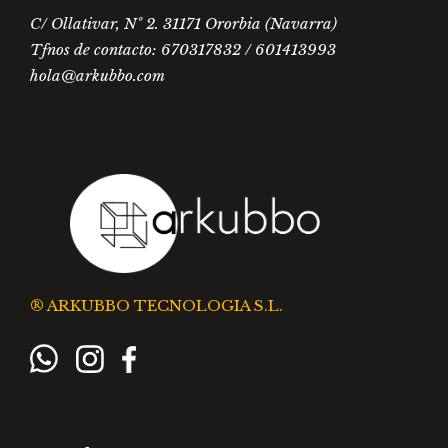
C/ Ollativar, Nº 2. 31171 Ororbia (Navarra)
Tfnos de contacto: 670317832 / 601413993
hola@arkubbo.com
® ARKUBBO TECNOLOGIA S.L.