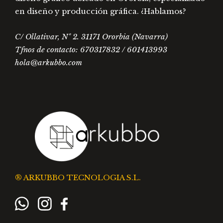
en diseño y producción gráfica. ¿Hablamos?
C/ Ollativar, Nº 2. 31171 Ororbia (Navarra)
Tfnos de contacto: 670317832 / 601413993
hola@arkubbo.com
® ARKUBBO TECNOLOGIA S.L.