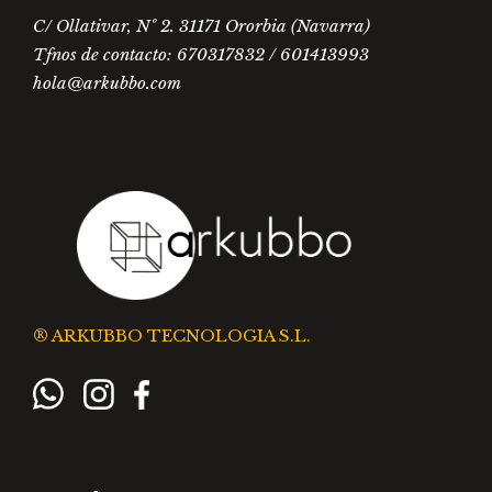
C/ Ollativar, Nº 2. 31171 Ororbia (Navarra)
Tfnos de contacto: 670317832 / 601413993
hola@arkubbo.com
® ARKUBBO TECNOLOGIA S.L.