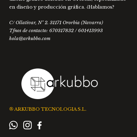
en diseño y producción gráfica. ¿Hablamos?
C/ Ollativar, Nº 2. 31171 Ororbia (Navarra)
Tfnos de contacto: 670317832 / 601413993
hola@arkubbo.com
® ARKUBBO TECNOLOGIA S.L.