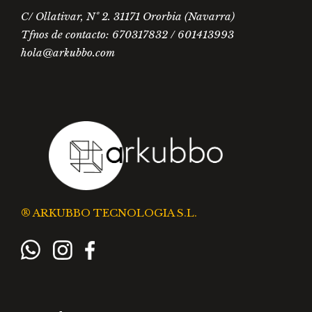
C/ Ollativar, Nº 2. 31171 Ororbia (Navarra)
Tfnos de contacto: 670317832 / 601413993
hola@arkubbo.com
® ARKUBBO TECNOLOGIA S.L.