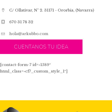
C/ Ollativar, Nº 2. 31171 - Ororbia, (Navarra)
670 31 78 32
hola@arkubbo.com
CUENTANOS TU IDEA
[contact-form-7 id=»1589″
html_class=»cf7_custom_style_1″]