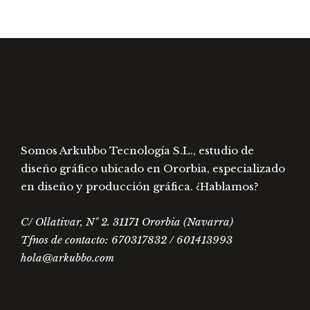
pueden
en
elegir
la
en
págin
la
de
página
prod
de
producto
Somos Arkubbo Tecnología S.L., estudio de
diseño gráfico ubicado en Ororbia, especializado
en diseño y producción gráfica. ¿Hablamos?
C/ Ollativar, Nº 2. 31171 Ororbia (Navarra)
Tfnos de contacto: 670317832 / 601413993
hola@arkubbo.com