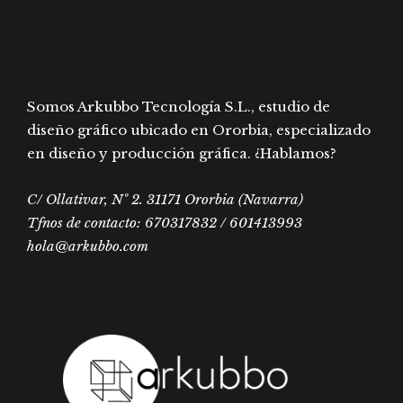
página
págin
de
de
producto
prod
Somos Arkubbo Tecnología S.L., estudio de
diseño gráfico ubicado en Ororbia, especializado
en diseño y producción gráfica. ¿Hablamos?
C/ Ollativar, Nº 2. 31171 Ororbia (Navarra)
Tfnos de contacto: 670317832 / 601413993
hola@arkubbo.com