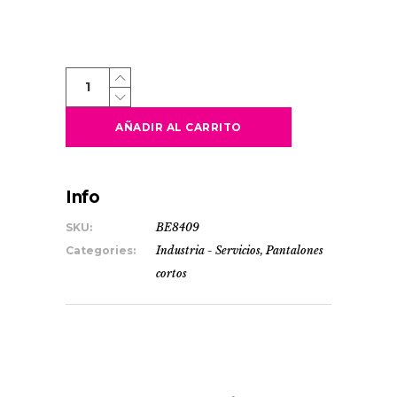
TAHOE
quantity
AÑADIR AL CARRITO
Info
SKU:
BE8409
Categories:
Industria - Servicios
,
Pantalones
cortos