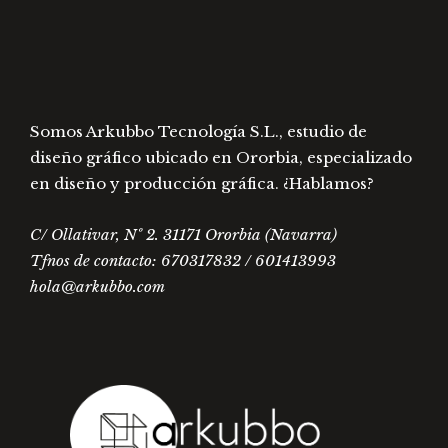
página
págin
de
de
producto
prod
Somos Arkubbo Tecnología S.L., estudio de
diseño gráfico ubicado en Ororbia, especializado
en diseño y producción gráfica. ¿Hablamos?
C/ Ollativar, Nº 2. 31171 Ororbia (Navarra)
Tfnos de contacto: 670317832 / 601413993
hola@arkubbo.com