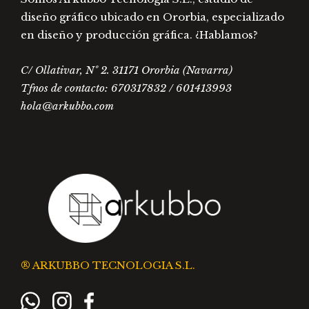
diseño gráfico ubicado en Ororbia, especializado
en diseño y producción gráfica. ¿Hablamos?
C/ Ollativar, Nº 2. 31171 Ororbia (Navarra)
Tfnos de contacto: 670317832 / 601413993
hola@arkubbo.com
® ARKUBBO TECNOLOGIA S.L.