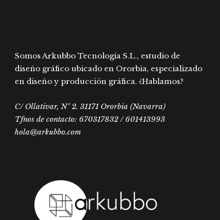
página
prod
de
producto
Somos Arkubbo Tecnología S.L., estudio de
diseño gráfico ubicado en Ororbia, especializado
en diseño y producción gráfica. ¿Hablamos?
C/ Ollativar, Nº 2. 31171 Ororbia (Navarra)
Tfnos de contacto: 670317832 / 601413993
hola@arkubbo.com