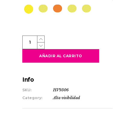
POLARIS
L/S
quantity
AÑADIR AL CARRITO
Info
SKU:
HV9306
Category:
Alta visibilidad