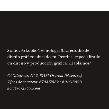
elegir
opcio
en
se
la
pued
página
elegir
de
en
producto
la
págin
de
Somos Arkubbo Tecnología S.L., estudio de
prod
diseño gráfico ubicado en Ororbia, especializado
en diseño y producción gráfica. ¿Hablamos?
C/ Ollativar, Nº 2. 31171 Ororbia (Navarra)
Tfnos de contacto: 670317832 / 601413993
hola@arkubbo.com