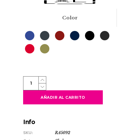
Color
OSLO
quantity
AÑADIR AL CARRITO
Info
SKU:
RA5092