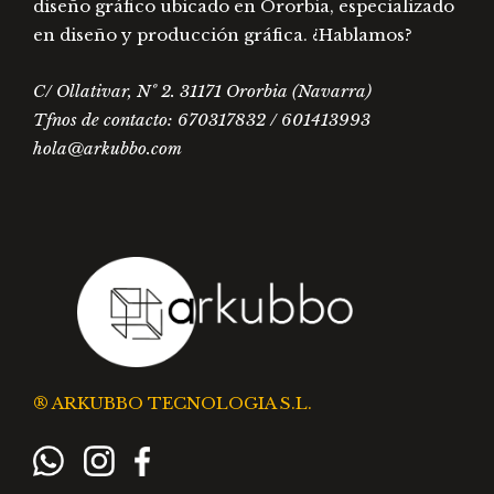
diseño gráfico ubicado en Ororbia, especializado
en diseño y producción gráfica. ¿Hablamos?
C/ Ollativar, Nº 2. 31171 Ororbia (Navarra)
Tfnos de contacto: 670317832 / 601413993
hola@arkubbo.com
® ARKUBBO TECNOLOGIA S.L.