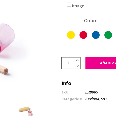
Color
MABEL
AÑADIR 
quantity
Info
SKU:
LA8089
Categories:
Escritura
,
Sets