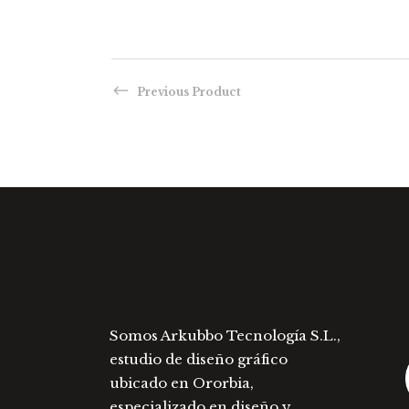
tiene
múltiples
variantes.
Las
Previous Product
opciones
se
pueden
elegir
en
la
página
de
producto
Somos Arkubbo Tecnología S.L.,
estudio de diseño gráfico
ubicado en Ororbia,
especializado en diseño y