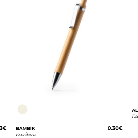
Es
A
pr
Es
ti
Este
3
€
BAMBIK
ADD TO CART
0.30
€
mú
producto
Escritura