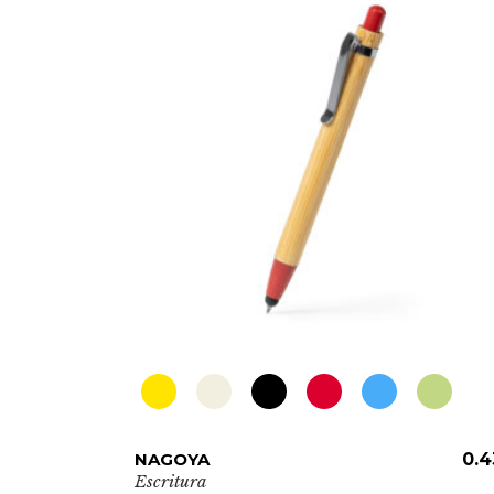
0.25
€
Este
NAGOYA
ADD TO CART
0.4
producto
Escritura