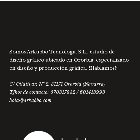
en
en
la
la
página
págin
de
de
producto
prod
Somos Arkubbo Tecnología S.L., estudio de
diseño gráfico ubicado en Ororbia, especializado
en diseño y producción gráfica. ¿Hablamos?
C/ Ollativar, Nº 2. 31171 Ororbia (Navarra)
Tfnos de contacto: 670317832 / 601413993
hola@arkubbo.com