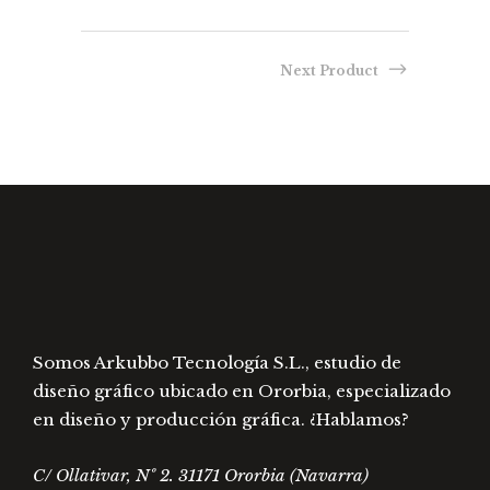
se
variantes.
pued
Las
elegir
Next Product
opciones
en
se
la
pueden
págin
elegir
de
en
prod
la
página
de
producto
Somos Arkubbo Tecnología S.L., estudio de
diseño gráfico ubicado en Ororbia, especializado
en diseño y producción gráfica. ¿Hablamos?
C/ Ollativar, Nº 2. 31171 Ororbia (Navarra)