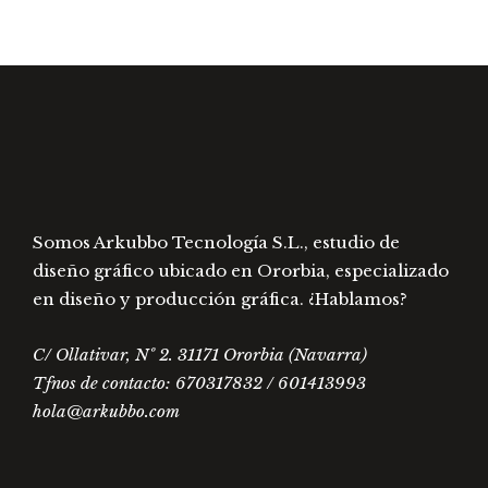
varia
pueden
Las
elegir
opcio
en
se
la
pued
página
elegir
de
en
producto
la
págin
Somos Arkubbo Tecnología S.L., estudio de
de
diseño gráfico ubicado en Ororbia, especializado
prod
en diseño y producción gráfica. ¿Hablamos?
C/ Ollativar, Nº 2. 31171 Ororbia (Navarra)
Tfnos de contacto: 670317832 / 601413993
hola@arkubbo.com