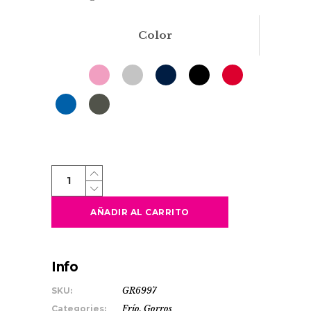
Color
BULNES
quantity
AÑADIR AL CARRITO
Info
SKU:
GR6997
Categories:
Frío
,
Gorros