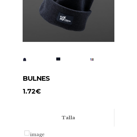
BULNES
1.72
€
Talla