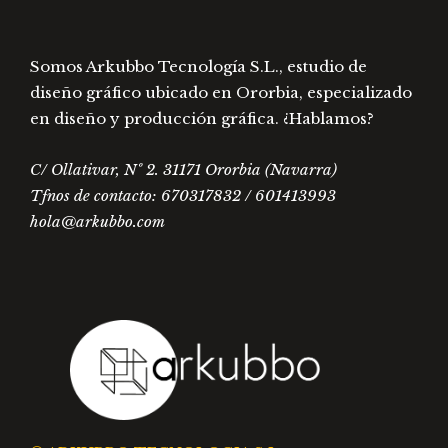
producto
Somos Arkubbo Tecnología S.L., estudio de
diseño gráfico ubicado en Ororbia, especializado
en diseño y producción gráfica. ¿Hablamos?
C/ Ollativar, Nº 2. 31171 Ororbia (Navarra)
Tfnos de contacto: 670317832 / 601413993
hola@arkubbo.com