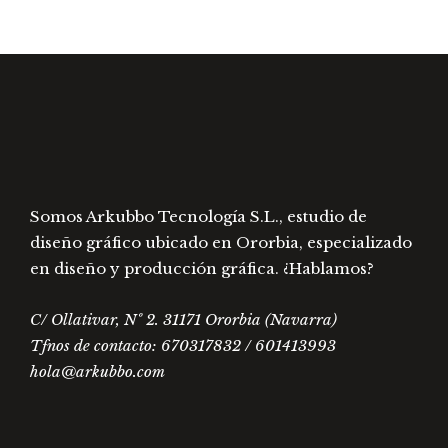
pueden
pued
elegir
elegir
en
en
la
la
página
págin
de
de
producto
prod
Somos Arkubbo Tecnología S.L., estudio de
diseño gráfico ubicado en Ororbia, especializado
en diseño y producción gráfica. ¿Hablamos?
C/ Ollativar, Nº 2. 31171 Ororbia (Navarra)
Tfnos de contacto: 670317832 / 601413993
hola@arkubbo.com