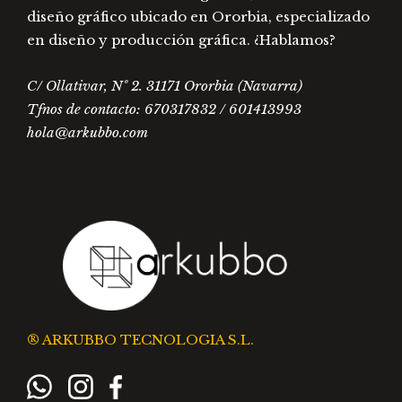
diseño gráfico ubicado en Ororbia, especializado
en diseño y producción gráfica. ¿Hablamos?
C/ Ollativar, Nº 2. 31171 Ororbia (Navarra)
Tfnos de contacto: 670317832 / 601413993
hola@arkubbo.com
® ARKUBBO TECNOLOGIA S.L.