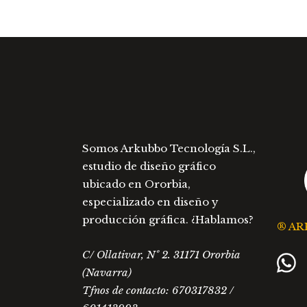
la
página
de
producto
Somos Arkubbo Tecnología S.L.,
estudio de diseño gráfico
ubicado en Ororbia,
especializado en diseño y
producción gráfica. ¿Hablamos?
® AR
C/ Ollativar, Nº 2. 31171 Ororbia
(Navarra)
Tfnos de contacto: 670317832 /