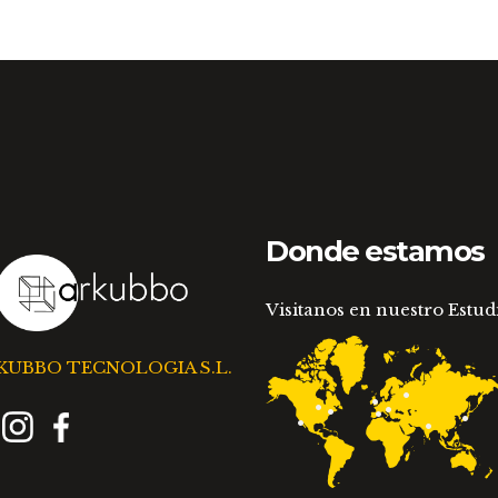
la
pu
página
el
de
en
producto
la
pá
de
pr
Donde estamos
Visitanos en nuestro Estud
KUBBO TECNOLOGIA S.L.