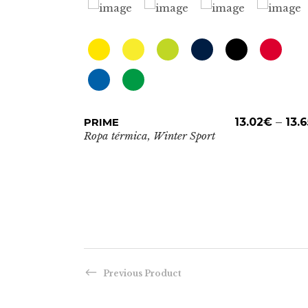
26.20
€
Este
PRIME
ADD TO CART
13.02
€
–
13.6
producto
Ropa térmica
,
Winter Sport
tiene
múltiples
variantes.
Las
opciones
se
pueden
elegir
Previous Product
en