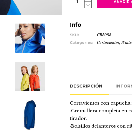
AÑADIR 
quantity
Info
SKU:
CB5088
Categories:
Cortavientos
,
Winte
DESCRIPCIÓN
INFOR
Cortavientos con capucha:
·Cremallera completa en co
tirador.
·Bolsillos delanteros con ri