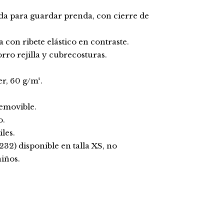
alda para guardar prenda, con cierre de
 con ribete elástico en contraste.
rro rejilla y cubrecosturas.
r, 60 g/m².
removible.
o.
iles.
32) disponible en talla XS, no
niños.