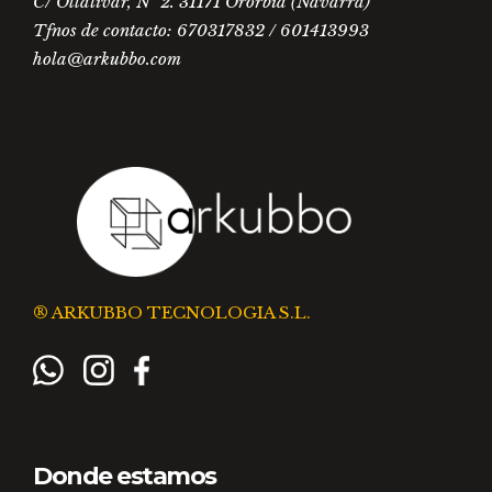
C/ Ollativar, Nº 2. 31171 Ororbia (Navarra)
Tfnos de contacto: 670317832 / 601413993
hola@arkubbo.com
® ARKUBBO TECNOLOGIA S.L.
Donde estamos