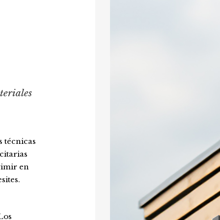
eriales
s técnicas
citarias
rimir en
sites.
Los