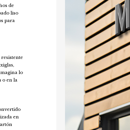
hos de
ado liso
os para
resistente
xiglas,
Imagina lo
 o en la
onvertido
izada en
cartón