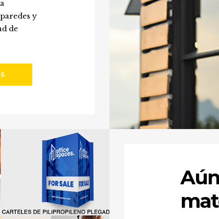
ra
 paredes y
ad de
OS
Aún
mat