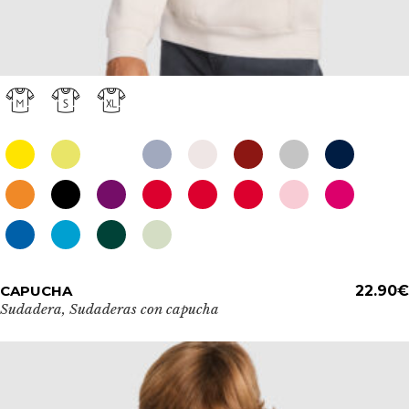
Este
CAPUCHA
ADD TO CART
22.90
€
producto
Sudadera
,
Sudaderas con capucha
tiene
múltiples
variantes.
Las