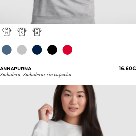
Este
ANNAPURNA
ADD TO CART
16.60
€
producto
Sudadera
,
Sudaderas sin capucha
tiene
múltiples
variantes.
Las
opciones
se
pueden
elegir