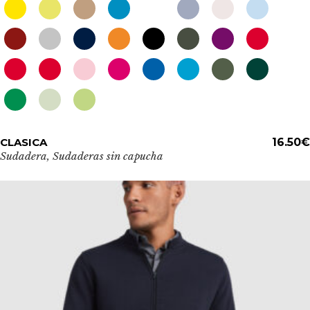
Este
CLASICA
ADD TO CART
16.50
€
producto
Sudadera
,
Sudaderas sin capucha
tiene
múltiples
variantes.
Las
opciones
se
pueden
elegir