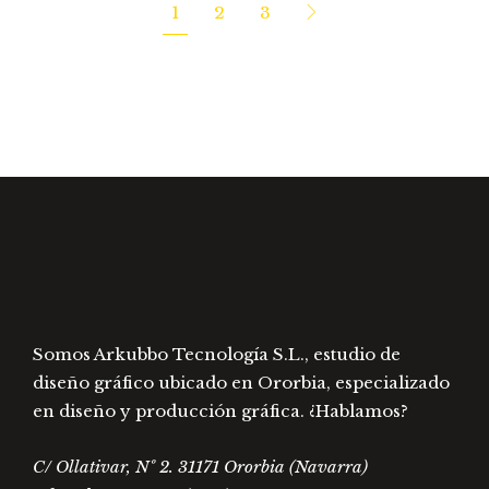
variantes.
1
2
3
Las
opciones
se
pueden
elegir
en
la
página
de
producto
Somos Arkubbo Tecnología S.L., estudio de
diseño gráfico ubicado en Ororbia, especializado
en diseño y producción gráfica. ¿Hablamos?
C/ Ollativar, Nº 2. 31171 Ororbia (Navarra)