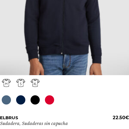
en
la
página
de
producto
Este
ELBRUS
ADD TO CART
22.50
€
producto
Sudadera
,
Sudaderas sin capucha
tiene