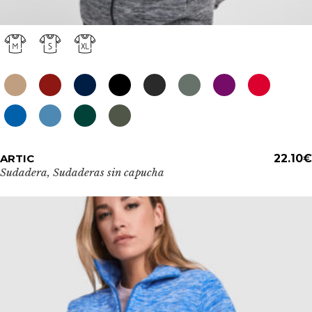
Este
ARTIC
ADD TO CART
22.10
€
producto
Sudadera
,
Sudaderas sin capucha
tiene
múltiples
variantes.
Las
opciones
se
pueden