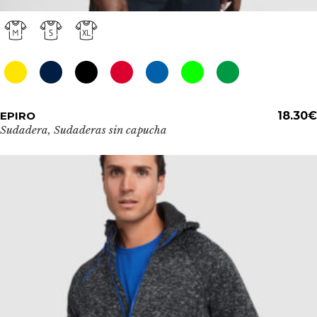
Este
EPIRO
ADD TO CART
18.30
€
producto
Sudadera
,
Sudaderas sin capucha
tiene
múltiples
variantes.
Las
opciones
se
pueden
elegir
en
la