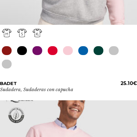
Este
BADET
ADD TO CART
25.10
€
producto
Sudadera
,
Sudaderas con capucha
tiene
múltiples
variantes.
Las
opciones
se