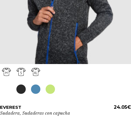
página
de
producto
Este
EVEREST
ADD TO CART
24.05
€
producto
Sudadera
,
Sudaderas con capucha
tiene
múltiples