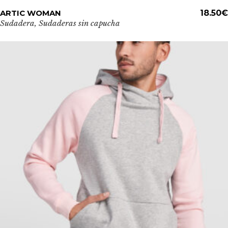
Este
ARTIC WOMAN
ADD TO CART
18.50
€
producto
Sudadera
,
Sudaderas sin capucha
tiene
múltiples
variantes.
Las
opciones
se
pueden
elegir
en
la
página
de
producto