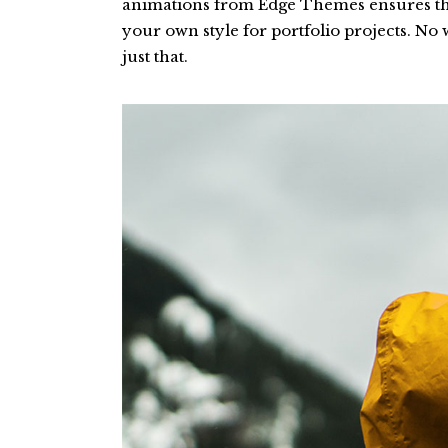
animations from Edge Themes ensures tha
Chandal
idones y termos
Shorts
your own style for portfolio projects. No
Sudaderas
just that.
orras
Pantalones
Chaquetas
Chandal
Medias / Calcetines
Sudaderas
Petos
Chaquetas
Medias / Calcetines
Petos