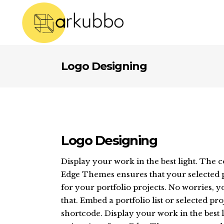
Bufandas
Equipación futbol
Logo Designing
Pañuelos
Porteros
Pañuelos fiesta
Equipación basket
ufandas
Equipación futbol
Bolsas
Camisetas
añuelos
Porteros
Bolsos
Polos
añuelos fiesta
Equipación basket
Logo Designing
Sacos
Top/Leggins
olsas
Camisetas
Display your work in the best light. The 
eriores
Mochilas
Térmicos
olsos
Polos
Edge Themes ensures that your selected p
for your portfolio projects. No worries, y
Bidones y termos
Shorts
acos
Top/Leggins
that. Embed a portfolio list or selected proj
Gorras
Pantalones
ochilas
Térmicos
shortcode. Display your work in the best l