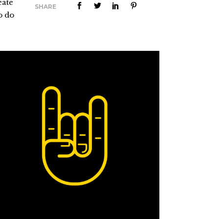
eate
SHARE
o do