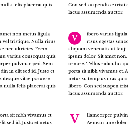
nulla felis placerat quis
Con sed suspendisse tristi 
lacus assumenda auctor.
o amet non metus ligula
ibero varius ligul
V
 vel tristique. Nulla risus
risus egestas senec
se nec ultricies. Frem
aliquam venenatis ut feuji 
enu varius consequat quis
ipsum dolor. Sit amet non.
orper pulvinar ped. Sem
ornare. Tellus ridiculus 
in in elit sed id. Justo et
porta sit nibh vivamus et. Ae
entesque vitae posuere
netus su temp us cras qua
 nulla felis placerat quis
libero. Con sed suspen tris
lacus assumenda auctor.
V
rta sit nibh vivamus et.
llamcorper pulvina
it sed id. Justo et netus
Aenean une doler so