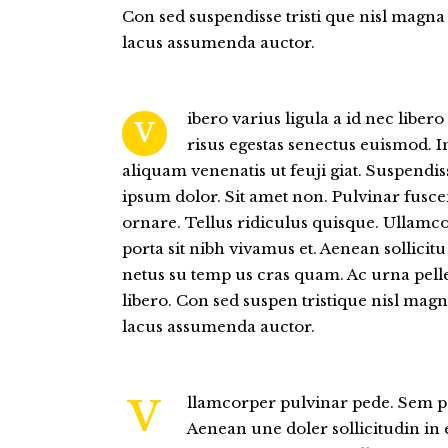
Chandal
Con sed suspendisse tristi que nisl magna 
idones y termos
Shorts
lacus assumenda auctor.
Sudaderas
orras
Pantalones
Chaquetas
Chandal
ibero varius ligula a id nec liber
V
Medias / Calcetines
Sudaderas
risus egestas senectus euismod. In
aliquam venenatis ut feuji giat. Suspendis
Petos
Chaquetas
ipsum dolor. Sit amet non. Pulvinar fusc
Medias / Calcetines
ornare. Tellus ridiculus quisque. Ullamc
porta sit nibh vivamus et. Aenean sollicitu d
Petos
netus su temp us cras quam. Ac urna pell
libero. Con sed suspen tristique nisl magna
lacus assumenda auctor.
V
llamcorper pulvinar pede. Sem po
Aenean une doler sollicitudin in el