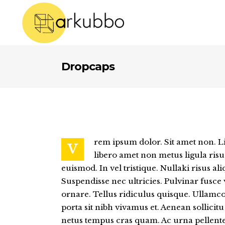
Bufandas
Equipación futbol
Dropcaps
Pañuelos
Porteros
Pañuelos fiesta
Equipación basket
ufandas
Equipación futbol
Bolsas
Camisetas
añuelos
Porteros
Bolsos
Polos
añuelos fiesta
Equipación basket
rem ipsum dolor. Sit amet non. Li
V
Sacos
Top/Leggins
olsas
Camisetas
libero amet non metus ligula risu
euismod. In vel tristique. Nullaki risus al
eriores
Mochilas
Térmicos
olsos
Polos
Suspendisse nec ultricies. Pulvinar fusce
Bidones y termos
Shorts
acos
Top/Leggins
ornare. Tellus ridiculus quisque. Ullamc
porta sit nibh vivamus et. Aenean sollicitu d
Gorras
Pantalones
ochilas
Térmicos
netus tempus cras quam. Ac urna pellente