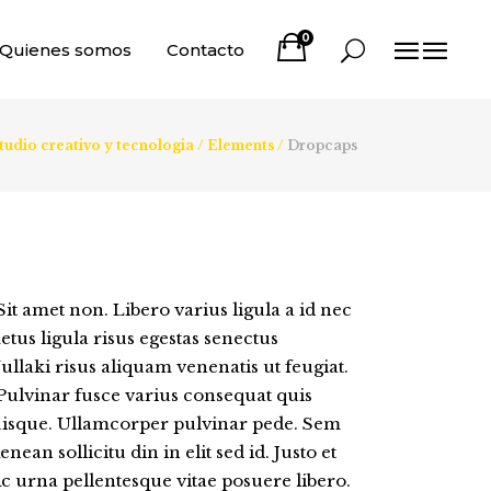
0
Quienes somos
Contacto
io creativo y tecnologia
/
Elements
/
Dropcaps
it amet non. Libero varius ligula a id nec
tus ligula risus egestas senectus
Nullaki risus aliquam venenatis ut feugiat.
 Pulvinar fusce varius consequat quis
quisque. Ullamcorper pulvinar pede. Sem
nean sollicitu din in elit sed id. Justo et
 urna pellentesque vitae posuere libero.