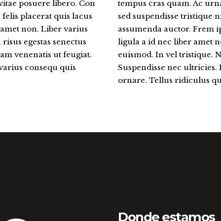
itae posuere libero. Con
tempus cras quam. Ac urna
felis placerat quis lacus
sed suspendisse tristique n
amet non. Liber varius
assumenda auctor. Frem ip
a risus egestas senectus
ligula a id nec liber amet 
uam venenatis ut feugiat.
euismod. In vel tristique. 
 varius consequ quis
Suspendisse nec ultricies.
ornare. Tellus ridiculus q
Donde estamos