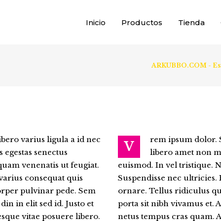
Inicio
Productos
Tienda
ARKUBBO.COM - Estud
bero varius ligula a id nec
rem ipsum dolor. S
V
s egestas senectus
libero amet non me
iquam venenatis ut feugiat.
euismod. In vel tristique. 
 varius consequat quis
Suspendisse nec ultricies.
orper pulvinar pede. Sem
ornare. Tellus ridiculus 
in in elit sed id. Justo et
porta sit nibh vivamus et. Ae
sque vitae posuere libero.
netus tempus cras quam. Ac