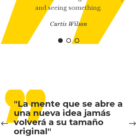
and seeing something.
,,
Curtis Wilson
"La mente que se abre a
una nueva idea jamás
volverá a su tamaño
original"