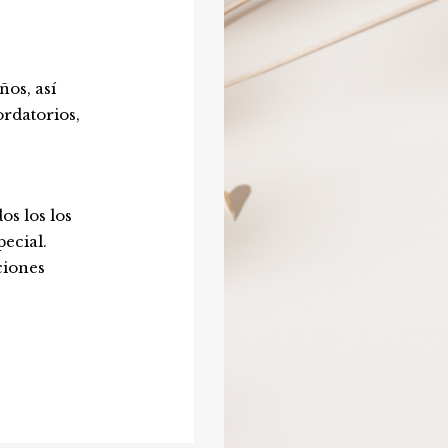
ños, así
rdatorios,
os los los
pecial.
ciones