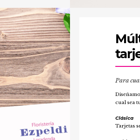
Múlt
tarj
Para cua
Diseñamos 
cual sea t
Clásica
Tarjetas se