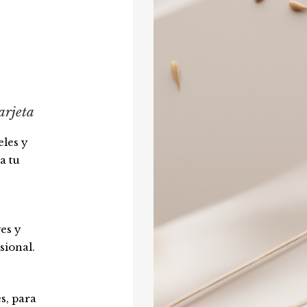
arjeta
les y
a tu
es y
sional.
s, para